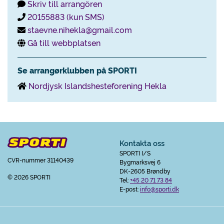
Skriv till arrangören
20155883 (kun SMS)
staevne.nihekla@gmail.com
Gå till webbplatsen
Se arrangørklubben på SPORTI
Nordjysk Islandshesteforening Hekla
Kontakta oss
SPORTI I/S
CVR-nummer 31140439
Bygmarksvej 6
DK-2605 Brøndby
© 2026 SPORTI
Tel:
+45 20 71 73 84
E-post:
info@sporti.dk