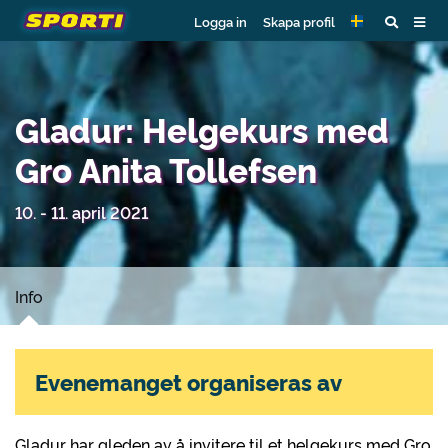
Logga in
Skapa profil
Gladur: Helgekurs med
Gro Anita Tollefsen
10. - 11. april 2021
Info
Evenemanget organiseras av
Gladur har gleden av å invitere til et helgekurs med Gro