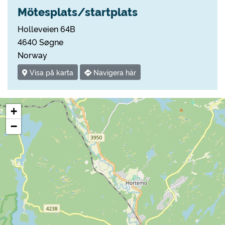
Mötesplats/startplats
Holleveien 64B
4640 Søgne
Norway
Visa på karta
Navigera här
+
−