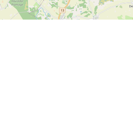
Leaflet
| ©
OpenStreetMap contributors
Kontakta oss
SPORTI I/S
CVR-nummer 31140439
Bygmarksvej 6
DK-2605 Brøndby
© 2026 SPORTI
Tel:
+45 20 71 73 84
E-post:
info@sporti.dk