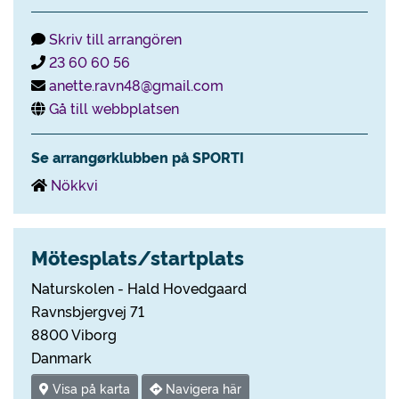
Skriv till arrangören
23 60 60 56
anette.ravn48@gmail.com
Gå till webbplatsen
Se arrangørklubben på SPORTI
Nökkvi
Mötesplats/startplats
Naturskolen - Hald Hovedgaard
Ravnsbjergvej 71
8800 Viborg
Danmark
Visa på karta
Navigera här