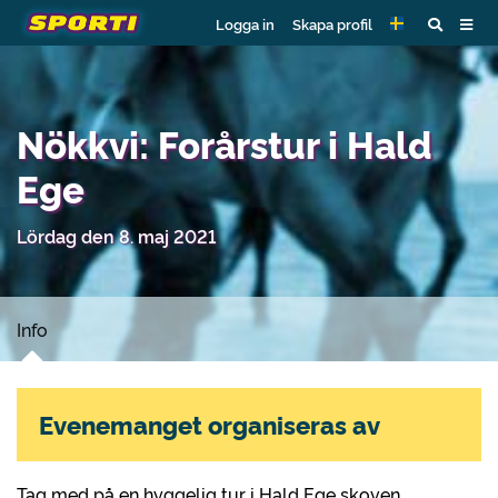
Logga in
Skapa profil
Nökkvi: Forårstur i Hald
Ege
Lördag den 8. maj 2021
Info
Evenemanget organiseras av
Tag med på en hyggelig tur i Hald Ege skoven.