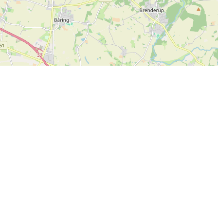
Leaflet
| ©
OpenStreetMap contributors