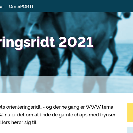
ter
Om SPORTI
ringsridt 2021
ets orienteringsridt, - og denne gang er WWW tema.
! Så nu er det om at finde de gamle chaps med frynser
ers hører sig til.