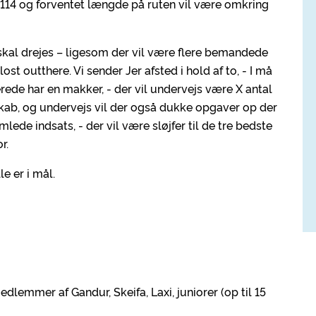
j 114 og forventet længde på ruten vil være omkring
skal drejes – ligesom der vil være flere bemandede
lost outthere. Vi sender Jer afsted i hold af to, - I må
rede har en makker, - der vil undervejs være X antal
skab, og undervejs vil der også dukke opgaver op der
lede indsats, - der vil være sløjfer til de tre bedste
r.
e er i mål.
edlemmer af Gandur, Skeifa, Laxi, juniorer (op til 15