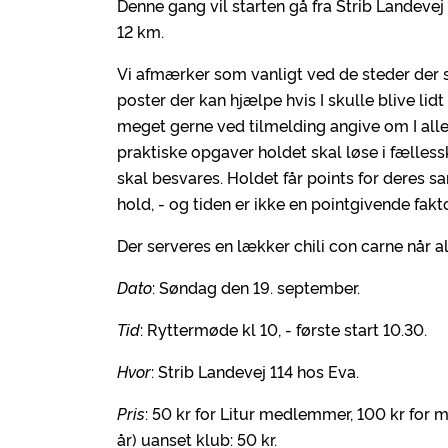
Denne gang vil starten gå fra Strib Landeve
12 km.
Vi afmærker som vanligt ved de steder der 
poster der kan hjælpe hvis I skulle blive lidt 
meget gerne ved tilmelding angive om I alle
praktiske opgaver holdet skal løse i fælles
skal besvares. Holdet får points for deres sam
hold, - og tiden er ikke en pointgivende fakto
Der serveres en lækker chili con carne når all
Dato
: Søndag den 19. september.
Tid
: Ryttermøde kl 10, - første start 10.30.
Hvor
: Strib Landevej 114 hos Eva.
Pris
: 50 kr for Litur medlemmer, 100 kr for m
år) uanset klub: 50 kr.