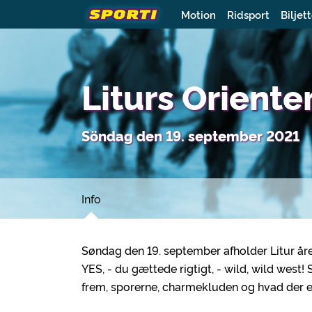
Motion
Ridsport
Biljet
Liturs Oriente
Söndag den 19. september 2021
Info
Søndag den 19. september afholder Litur år
YES, - du gættede rigtigt, - wild, wild west
frem, sporerne, charmekluden og hvad der ell