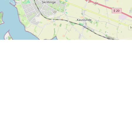
Mer information
Återkoppling