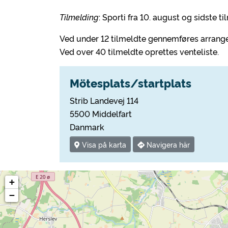
Tilmelding
: Sporti fra 10. august og sidste t
Ved under 12 tilmeldte gennemføres arrang
Ved over 40 tilmeldte oprettes venteliste.
Mötesplats/startplats
Strib Landevej 114
5500 Middelfart
Danmark
Visa på karta
Navigera här
+
−