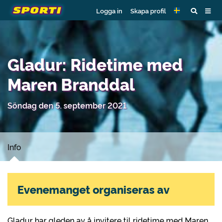
Logga in
Skapa profil
Gladur: Ridetime med
Maren Branddal
Söndag den 5. september 2021
Info
Evenemanget organiseras av
Gladur har gleden av å invitere til ridetime med Maren