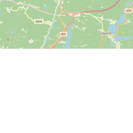
Leaflet
| ©
OpenStreetMap contributors