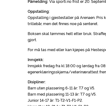
Påmelding:
Via sporti.no frist er 20. Septemb
Oppstalling:
Oppstalling i gjestestaller på Arenaen. Pris
trillebår, men det finnes noe på senteret.
Boksen skal tømmes helt etter bruk. Straffe
gjort.
For må tas med eller kan kjøpes på Hestesp
Innsjekk:
Innsjekk fredag fra kl 18:00 og lørdag fra 
egenerklæringsskjema/veterinærattest freml
Disipliner:
Barn uten plassering 6-11 år: T7 og V5.
Barn med plassering 11-13 år: T7 og V5.
Junior 14-17 år: T1-T2-V1-F1-P2.