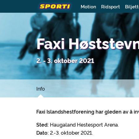
Motion
Ridsport
Biljet
Faxi Høststev
2. - 3. oktober 2021
Info
Faxi
Islandshest
forening
har gleden av å inv
Sted:
Haugaland Hestesport Arena.
Dato:
2.-3. oktober 2021.