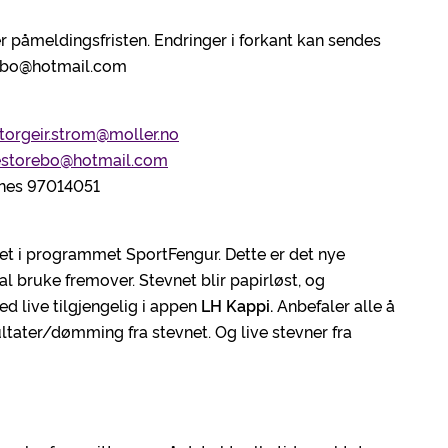
r påmeldingsfristen. Endringer i forkant kan sendes
rebo@hotmail.com
torgeir.strom@moller.no
storebo@hotmail.com
lnes 97014051
laget i programmet SportFengur. Dette er det nye
 bruke fremover. Stevnet blir papirløst, og
med live tilgjengelig i appen
LH Kappi.
Anbefaler alle å
ultater/dømming fra stevnet. Og live stevner fra