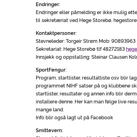
Endringer:
Endringer eller påmelding er ikke mulig ette
til sekretæriat ved Hege Storebø, hegesto
Kontaktpersoner:
Stevneleder: Torgeir Strøm Mob: 90893963
Sekretariat: Hege Storebø tlf 48272183
hege
Innsjekk og oppstalling: Steinar Clausen Ko
SportFengur:
Program, startlister, resultatliste osv blir 
programmet NIHF satser på og klubbene skal
startlister, resultater og annen info blir der
installere denne. Her kan man følge live res
mange land.
Info blir også lagt ut på Facebook
Smittevern: