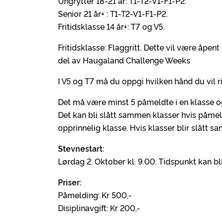
Ungrytter 18-21 år: T1-T2-V1-F1-P2.
Senior 21 år+ : T1-T2-V1-F1-P2.
Fritidsklasse 14 år+: T7 og V5.
Fritidsklasse: Flaggritt. Dette vil være åpen
del av Haugaland Challenge Weeks
I V5 og T7 må du oppgi hvilken hånd du vil r
Det må være minst 5 påmeldte i en klasse og
Det kan bli slått sammen klasser hvis påmeld
opprinnelig klasse. Hvis klasser blir slått 
Stevnestart:
Lørdag 2. Oktober kl. 9.00. Tidspunkt kan bl
Priser:
Påmelding: Kr 500,-
Disiplinavgift: Kr 200,-