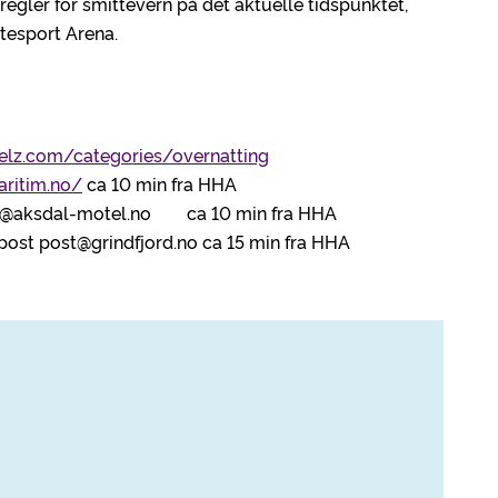
 regler for smittevern på det aktuelle tidspunktet,
tesport Arena.
elz.com/categories/overnatting
aritim.no/
ca 10 min fra HHA
st@aksdal-motel.no ca 10 min fra HHA
e-post post@grindfjord.no ca 15 min fra HHA