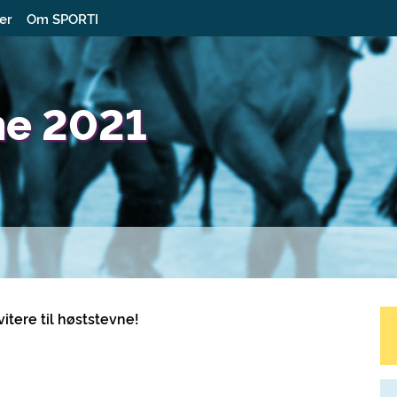
ter
Om SPORTI
ne 2021
itere til
høststevne
!