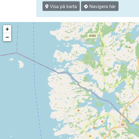
Visa på karta
Navigera här
+
−