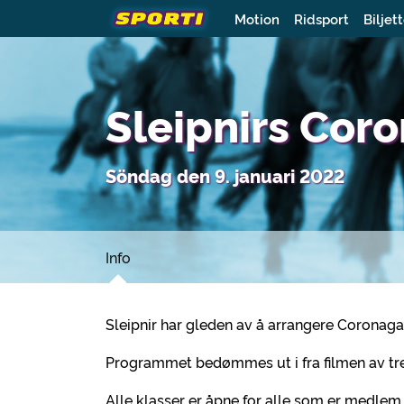
Motion
Ridsport
Biljet
Sleipnirs Co
Söndag den 9. januari 2022
Info
Sleipnir har gleden av å arrangere Coronag
Programmet bedømmes ut i fra filmen av t
Alle klasser er åpne for alle som er medlem