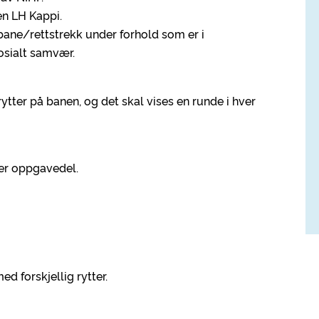
pen LH Kappi.
bane/rettstrekk under forhold som er i
osialt samvær.
tter på banen, og det skal vises en runde i hver
ver oppgavedel.
d forskjellig rytter.