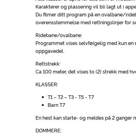
Karakterer og plassering vil bli lagt ut i ap
Du filmer ditt program på en ovalbane/ride
overensstemmelse med rettningslinjer for s
Ridebane/ovalbane:
Programmet vises selvfølgelig med kun en ry
oppgavedel.
Rettstrekk:
Ca 100 meter, det vises to (2) strekk med h
KLASSER:
T1 – T2 – T3 - T5 - T7
Barn T7
En hest kan starte- og meldes på 2 ganger me
DOMMERE: