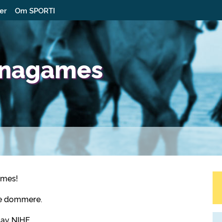
ter
Om SPORTI
ronagames
ames!
re dommere.
 av NIHF.