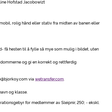
line Hofstad Jacobowizt
bil, rolig hånd eller stativ fra midten av banen eller
- få hesten til å fylle så mye som mulig i bildet, uten
or dommerne og gi en korrekt og rettferdig
ne@bjorkoy.com via
wetransfer.com
.
 navn og klasse.
rationsgebyr for medlemmer av Sleipnir, 250; - ekskl.