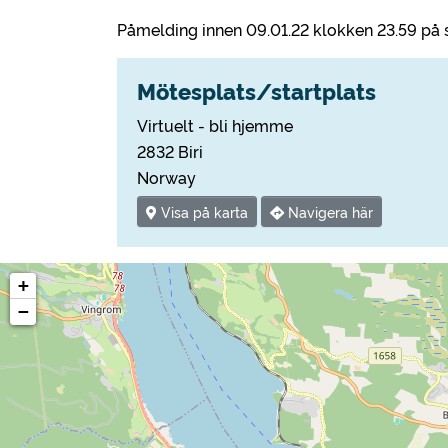
Påmelding innen 09.01.22 klokken 23.59 på sp
Mötesplats/startplats
Virtuelt - bli hjemme
2832 Biri
Norway
Visa på karta
Navigera här
+
−