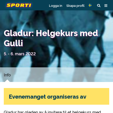
Logga in
Skapa profil
Gladur: Helgekurs med
Gulli
5. - 6. mars 2022
Info
Evenemanget organiseras av
Gladur har gleden av å invitere til et helgekurs med