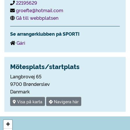
22195629
groefte@hotmail.com
Gå till webbplatsen
Se arrangørklubben på SPORTI
Gári
Mötesplats/startplats
Langbrovej 65
9700 Brønderslev
Danmark
Visa på karta
Navigera här
+