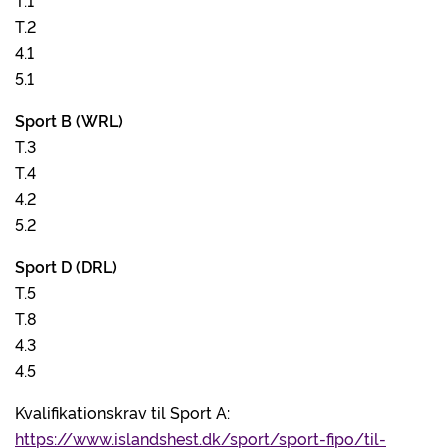
T.1
T.2
4.1
5.1
Sport B (WRL)
T.3
T.4
4.2
5.2
Sport D (DRL)
T.5
T.8
4.3
4.5
Kvalifikationskrav til Sport A:
https://www.islandshest.dk/sport/sport-fipo/til-