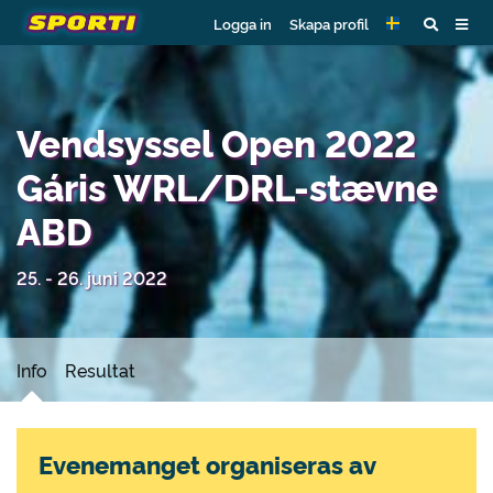
Logga in
Skapa profil
Vendsyssel Open 2022
Gáris WRL/DRL-stævne
ABD
25. - 26. juni 2022
Info
Resultat
Evenemanget organiseras av