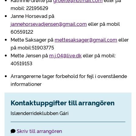
Kathrine Grøfte på
groefte@hotmail.com
eller på
mobil: 22195629
Janne Horsevad på
jannehorsevadjensen@gmail.com
eller på mobil
60559122
Mette Saksager på
mettesaksager@gmail.com
eller
på mobil:51903775
Mette Jensen på
m.j.04@live.dk
eller på mobil:
40519153
Arrangørerne tager forbehold for fejl i ovenstående
informationer
Kontaktuppgifter till arrangören
Islænderrideklubben Gári
Skriv till arrangören