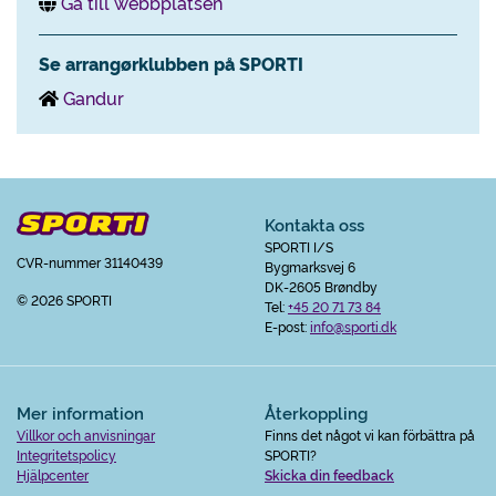
Gå till webbplatsen
Se arrangørklubben på SPORTI
Gandur
Kontakta oss
SPORTI I/S
CVR-nummer 31140439
Bygmarksvej 6
DK-2605 Brøndby
© 2026 SPORTI
Tel:
+45 20 71 73 84
E-post:
info@sporti.dk
Mer information
Återkoppling
Villkor och anvisningar
Finns det något vi kan förbättra på
Integritetspolicy
SPORTI?
Hjälpcenter
Skicka din feedback