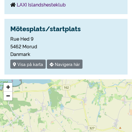
LAXI Islandshesteklub
Mötesplats/startplats
Rue Hed 9
5462 Morud
Danmark
Visa på karta
Navigera här
+
−