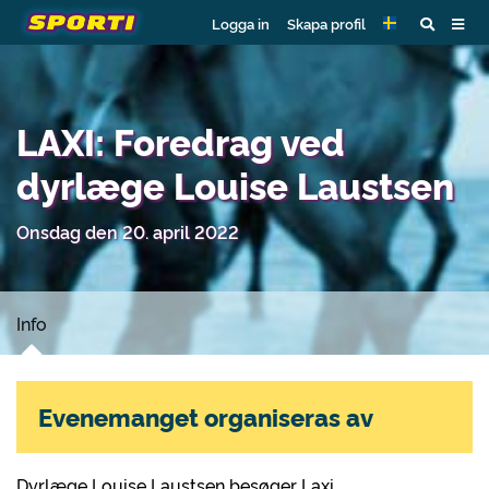
Logga in
Skapa profil
LAXI: Foredrag ved
dyrlæge Louise Laustsen
Onsdag den 20. april 2022
Info
Evenemanget organiseras av
Dyrlæge Louise Laustsen besøger Laxi.