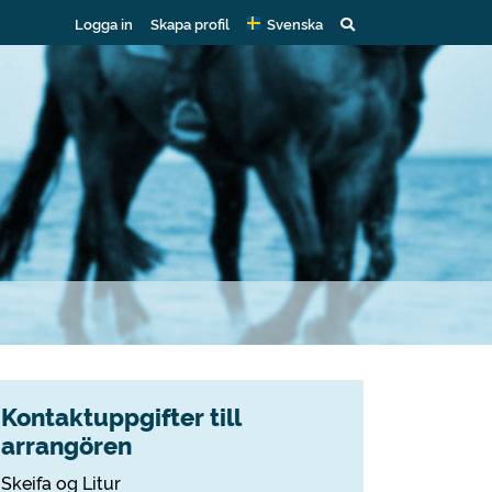
Logga in
Skapa profil
Svenska
Kontaktuppgifter till
arrangören
Skeifa og Litur