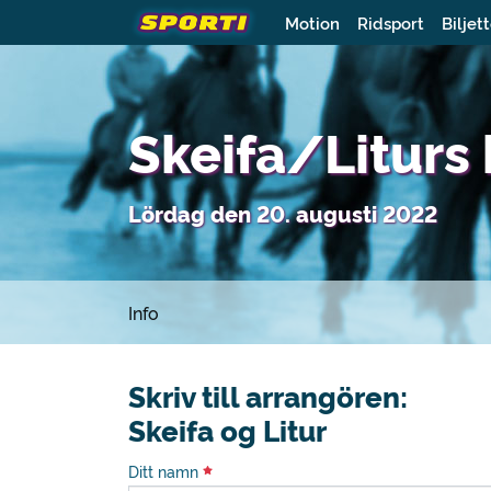
Motion
Ridsport
Biljet
Skeifa/Liturs
Lördag den 20. augusti 2022
Info
Skriv till arrangören:
Skeifa og Litur
Ditt namn