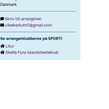
Danmark
Skriv till arrangören
vibekestuhr0@gmail.com
Se arrangørklubberne på SPORTI
Litur
Skeifa Fyns Islandshesteklub