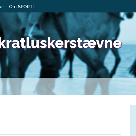
ter
Om SPORTI
 kratluskerstævne