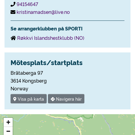
94154647
kristinamadsen@live.no
Se arrangørklubben på SPORTI
Røkkvi Islandshestklubb (NO)
Mötesplats/startplats
Bråtaberga 97
3614 Kongsberg
Norway
Visa på karta
Navigera här
+
−