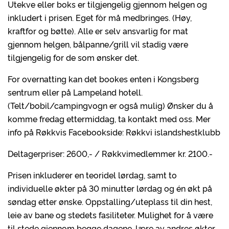
Utekve eller boks er tilgjengelig gjennom helgen og
inkludert i prisen. Eget fòr må medbringes. (Høy,
kraftfor og bøtte). Alle er selv ansvarlig for mat
gjennom helgen, bålpanne/grill vil stadig være
tilgjengelig for de som ønsker det.
For overnatting kan det bookes enten i Kongsberg
sentrum eller på Lampeland hotell.
(Telt/bobil/campingvogn er også mulig) Ønsker du å
komme fredag ettermiddag, ta kontakt med oss. Mer
info på Røkkvis Facebookside: Røkkvi islandshestklubb
Deltagerpriser: 2600,- / Røkkvimedlemmer kr. 2100.-
Prisen inkluderer en teoridel lørdag, samt to
individuelle økter på 30 minutter lørdag og én økt på
søndag etter ønske. Oppstalling/uteplass til din hest,
leie av bane og stedets fasiliteter. Mulighet for å være
til stede gjennom begge dagene, lære av andres økter