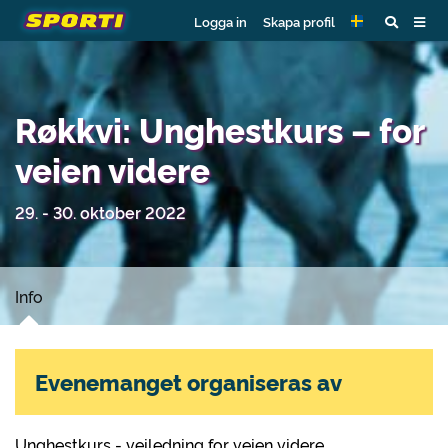
Logga in
Skapa profil
Røkkvi: Unghestkurs – for
veien videre
29. - 30. oktober 2022
Info
Evenemanget organiseras av
Unghestkurs - veiledning for veien videre