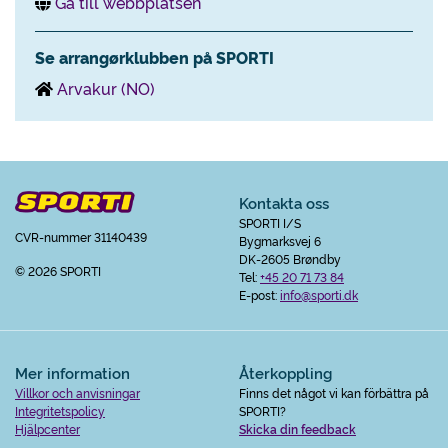
Gå till webbplatsen
Se arrangørklubben på SPORTI
Arvakur (NO)
Kontakta oss
SPORTI I/S
CVR-nummer 31140439
Bygmarksvej 6
DK-2605 Brøndby
© 2026 SPORTI
Tel:
+45 20 71 73 84
E-post:
info@sporti.dk
Mer information
Återkoppling
Villkor och anvisningar
Finns det något vi kan förbättra på
Integritetspolicy
SPORTI?
Hjälpcenter
Skicka din feedback