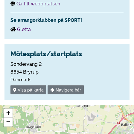
Gå till webbplatsen
Se arrangørklubben på SPORTI
Gletta
Mötesplats/startplats
Søndervang 2
8654 Bryrup
Danmark
Visa på karta
Navigera här
+
−