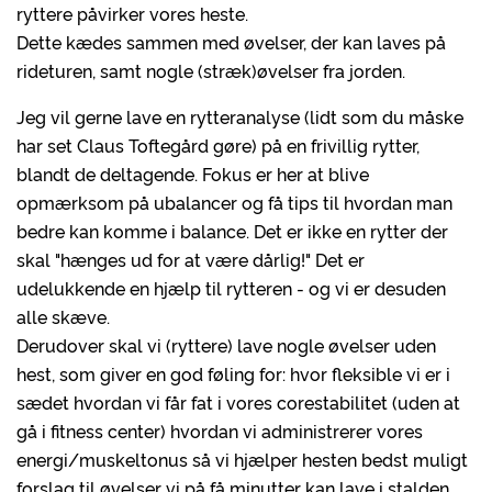
ryttere påvirker vores heste.
Dette kædes sammen med øvelser, der kan laves på
rideturen, samt nogle (stræk)øvelser fra jorden.
Jeg vil gerne lave en rytteranalyse (lidt som du måske
har set Claus Toftegård gøre) på en frivillig rytter,
blandt de deltagende. Fokus er her at blive
opmærksom på ubalancer og få tips til hvordan man
bedre kan komme i balance. Det er ikke en rytter der
skal "hænges ud for at være dårlig!" Det er
udelukkende en hjælp til rytteren - og vi er desuden
alle skæve.
Derudover skal vi (ryttere) lave nogle øvelser uden
hest, som giver en god føling for: hvor fleksible vi er i
sædet hvordan vi får fat i vores corestabilitet (uden at
gå i fitness center) hvordan vi administrerer vores
energi/muskeltonus så vi hjælper hesten bedst muligt
forslag til øvelser vi på få minutter kan lave i stalden,