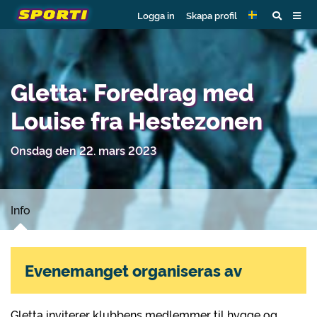
Logga in
Skapa profil
Gletta: Foredrag med
Louise fra Hestezonen
Onsdag den 22. mars 2023
Info
Evenemanget organiseras av
Gletta inviterer klubbens medlemmer til hygge og