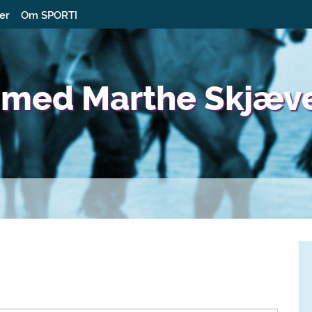
ter
Om SPORTI
s med Marthe Skjæv