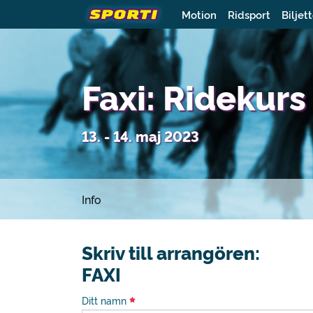
Motion
Ridsport
Biljet
Faxi: Ridekur
13. - 14. maj 2023
Info
Skriv till arrangören:
FAXI
Ditt namn