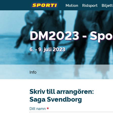
Motion
Ridsport
Biljet
DM2023 - Spon
6. - 9. juli 2023
Info
Skriv till arrangören:
Saga Svendborg
Ditt namn