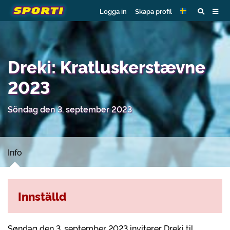
Logga in
Skapa profil
Dreki: Kratluskerstævne
2023
Söndag den 3. september 2023
Info
Innställd
Søndag den 3. september 2023 inviterer Dreki til