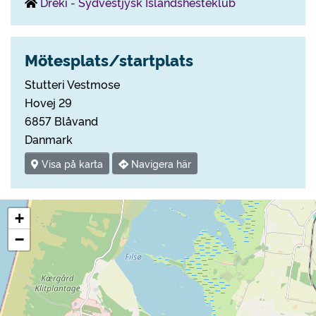
Dreki - Sydvestjysk Islandshesteklub
Mötesplats/startplats
Stutteri Vestmose
Hovej 29
6857 Blåvand
Danmark
Visa på karta
Navigera här
+
−