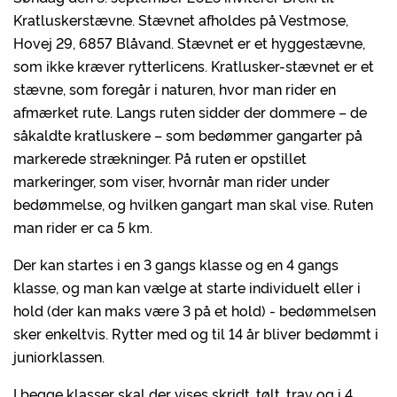
Kratluskerstævne. Stævnet afholdes på Vestmose,
Hovej 29, 6857 Blåvand. Stævnet er et hyggestævne,
som ikke kræver rytterlicens. Kratlusker-stævnet er et
stævne, som foregår i naturen, hvor man rider en
afmærket rute. Langs ruten sidder der dommere – de
såkaldte kratluskere – som bedømmer gangarter på
markerede strækninger. På ruten er opstillet
markeringer, som viser, hvornår man rider under
bedømmelse, og hvilken gangart man skal vise. Ruten
man rider er ca 5 km.
Der kan startes i en 3 gangs klasse og en 4 gangs
klasse, og man kan vælge at starte individuelt eller i
hold (der kan maks være 3 på et hold) - bedømmelsen
sker enkeltvis. Rytter med og til 14 år bliver bedømmt i
juniorklassen.
I begge klasser skal der vises skridt, tølt, trav og i 4