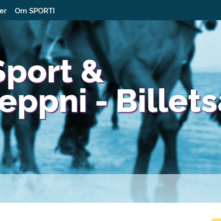
ter
Om SPORTI
port &
ppni - Billets