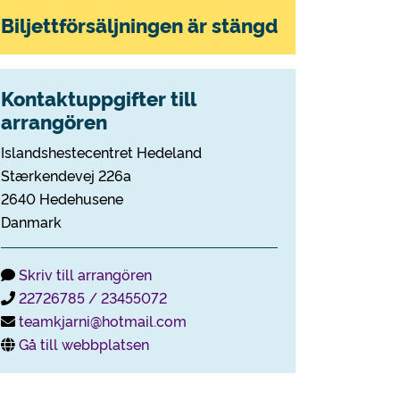
Biljettförsäljningen är stängd
Kontaktuppgifter till
arrangören
Islandshestecentret Hedeland
Stærkendevej 226a
2640 Hedehusene
Danmark
Skriv till arrangören
22726785 / 23455072
teamkjarni@hotmail.com
Gå till webbplatsen