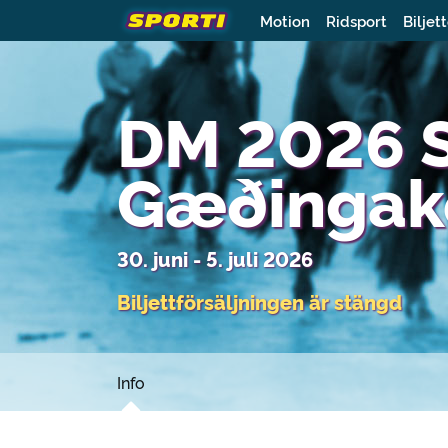
Motion
Ridsport
Biljet
DM 2026 S
Gæðingake
30. juni - 5. juli 2026
Biljettförsäljningen är stängd
Info