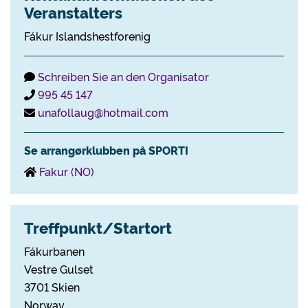
Veranstalters
Fákur Islandshestforenig
Schreiben Sie an den Organisator
995 45 147
unafollaug@hotmail.com
Se arrangørklubben på SPORTI
Fakur (NO)
Treffpunkt/Startort
Fákurbanen
Vestre Gulset
3701 Skien
Norway