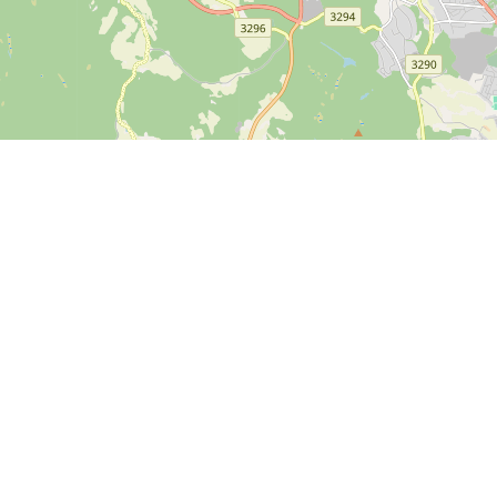
Leaflet
| ©
OpenStreetMap contributors
Kontakt
SPORTI I/S
CVR-Nr. 31140439
Bygmarksvej 6