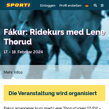
Einloggen
Profil erstellen
Fákur: Ridekurs med Lene
Thorud
17. - 18. Februar 2024
Mehr Infos
Die Veranstaltung wird organisiert
Fakur arrangerer kurs med Lene Thorud igjen 17/02 –