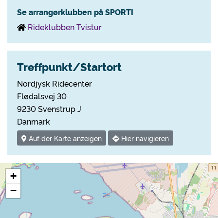
Se arrangørklubben på SPORTI
Rideklubben Tvistur
Treffpunkt/Startort
Nordjysk Ridecenter
Flødalsvej 30
9230 Svenstrup J
Danmark
Auf der Karte anzeigen
Hier navigieren
+
−