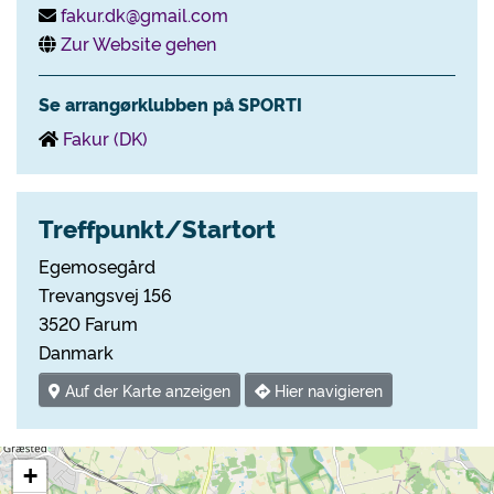
fakur.dk@gmail.com
Zur Website gehen
Se arrangørklubben på SPORTI
Fakur (DK)
Treffpunkt/Startort
Egemosegård
Trevangsvej 156
3520 Farum
Danmark
Auf der Karte anzeigen
Hier navigieren
+