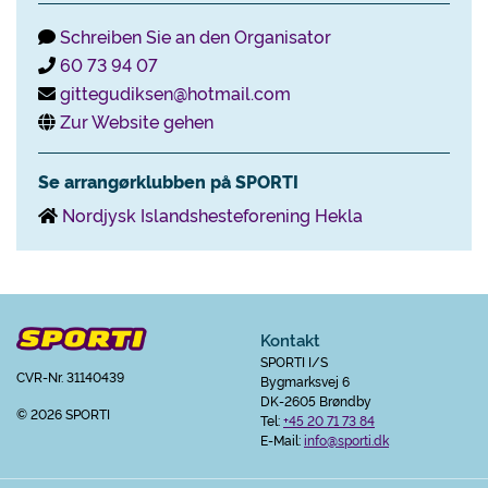
Schreiben Sie an den Organisator
60 73 94 07
gittegudiksen@hotmail.com
Zur Website gehen
Se arrangørklubben på SPORTI
Nordjysk Islandshesteforening Hekla
Kontakt
SPORTI I/S
CVR-Nr. 31140439
Bygmarksvej 6
DK-2605 Brøndby
© 2026 SPORTI
Tel:
+45 20 71 73 84
E-Mail:
info@sporti.dk