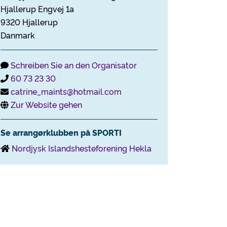
Hjallerup Engvej 1a
9320 Hjallerup
Danmark
Schreiben Sie an den Organisator
60 73 23 30
catrine_maints@hotmail.com
Zur Website gehen
Se arrangørklubben på SPORTI
Nordjysk Islandshesteforening Hekla