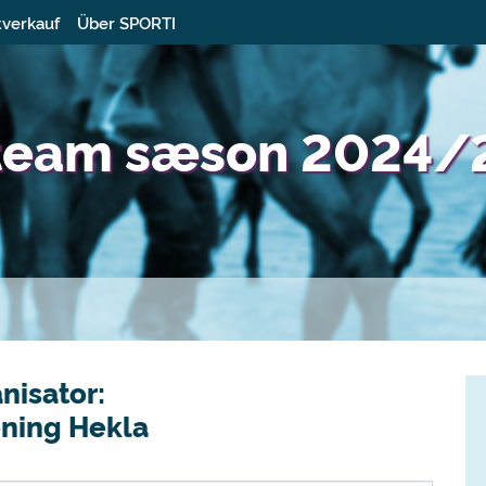
tverkauf
Über SPORTI
rteam sæson 2024/
nisator:
ening Hekla