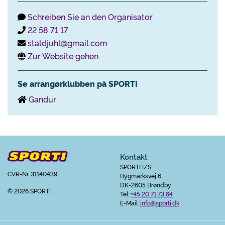
Schreiben Sie an den Organisator
22 58 71 17
staldjuhl@gmail.com
Zur Website gehen
Se arrangørklubben på SPORTI
Gandur
Kontakt
SPORTI I/S
CVR-Nr. 31140439
Bygmarksvej 6
DK-2605 Brøndby
© 2026 SPORTI
Tel:
+45 20 71 73 84
E-Mail:
info@sporti.dk