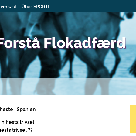
tverkauf
Über SPORTI
Forstå Flokadfærd
heste i Spanien
n hests trivsel.
ests trivsel ??