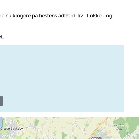
de nu klogere på hestens adfærd, liv i flokke - og
et.
n