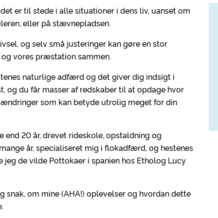
et er til stede i alle situationer i dens liv, uanset om
traileren, eller på stævnepladsen.
rivsel, og selv små justeringer kan gøre en stor
se og vores præstation sammen.
tenes naturlige adfærd og det giver dig indsigt i
st, og du får masser af redskaber til at opdage hvor
å ændringer som kan betyde utrolig meget for din
 end 20 år, drevet rideskole, opstaldning og
mange år, specialiseret mig i flokadfærd, og hestenes
 jeg de vilde Pottokaer i spanien hos Etholog Lucy
og snak, om mine (AHA!) oplevelser og hvordan dette
e.