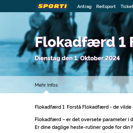
Antrag
Reitsport
Ticke
Flokadfærd 1 
Dienstag den 1. Oktober 2024
Mehr Infos
Flokadfærd 1 Forstå Flokadfærd - de vilde 
Flokadfærd – er det oversete parameter i di
Er dine daglige heste-rutiner gode for din h