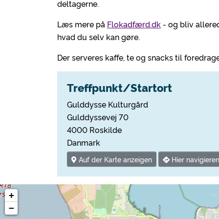
deltagerne.
Læs mere på
Flokadfærd.dk
- og bliv allere
hvad du selv kan gøre.
Der serveres kaffe, te og snacks til foredrag
Treffpunkt/Startort
Gulddysse Kulturgård
Gulddyssevej 70
4000 Roskilde
Danmark
Auf der Karte anzeigen
Hier navigiere
+
−