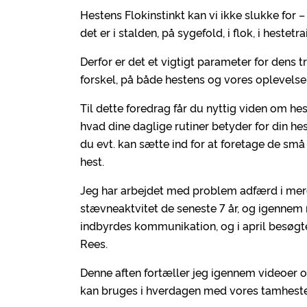
Hestens Flokinstinkt kan vi ikke slukke for – d
det er i stalden, på sygefold, i flok, i heste
Derfor er det et vigtigt parameter for dens t
forskel, på både hestens og vores oplevel
Til dette foredrag får du nyttig viden om hes
hvad dine daglige rutiner betyder for din he
du evt. kan sætte ind for at foretage de sm
hest.
Jeg har arbejdet med problem adfærd i mere
stævneaktvitet de seneste 7 år, og igennem 
indbyrdes kommunikation, og i april besøgte
Rees.
Denne aften fortæller jeg igennem videoer 
kan bruges i hverdagen med vores tamhest