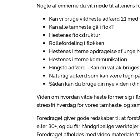
Nogle af emnerne du vil møde til aftenens f
Kan vi bruge vildheste adfærd 1:1 med
Kan alle tamheste gå i flok?
Hestenes flokstruktur
Rollefordeling i flokken
Hestenes interne opdragelse af unge h
Hestenes interne kommunikation
Hingste adfærd - Kan en vallak bruges
Naturlig adfærd som kan være tegn på
Sådan kan du bruge din nye viden i di
Viden om hvordan vilde heste former sig i f
stressfri hverdag for vores tamheste, og 
Foredraget giver gode redskaber til at forst
eller 30+, og du får håndgribelige værktøj
Foredraget afholdes med video materiale fra