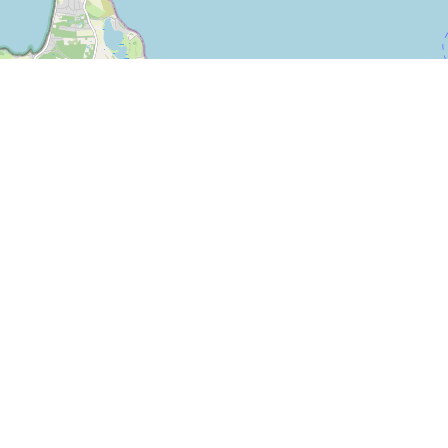
Leaflet
| ©
OpenStreetMap contributors
Kontakt
SPORTI I/S
CVR-Nr. 31140439
Bygmarksvej 6
DK-2605 Brøndby
© 2026 SPORTI
Tel:
+45 20 71 73 84
E-Mail:
info@sporti.dk