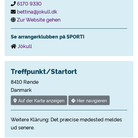
6170 9330
bettina@jokull.dk
Zur Website gehen
Se arrangørklubben på SPORTI
Jökull
Treffpunkt/Startort
8410 Rønde
Danmark
Auf der Karte anzeigen
Hier navigieren
Weitere Klärung: Det præcise mødested meldes
ud senere.