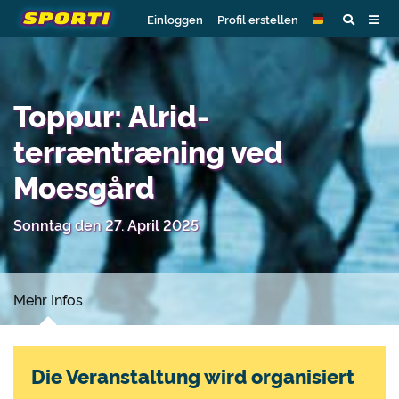
Einloggen
Profil erstellen
Toppur: Alrid-
terræntræning ved
Moesgård
Sonntag den 27. April 2025
Mehr Infos
Die Veranstaltung wird organisiert