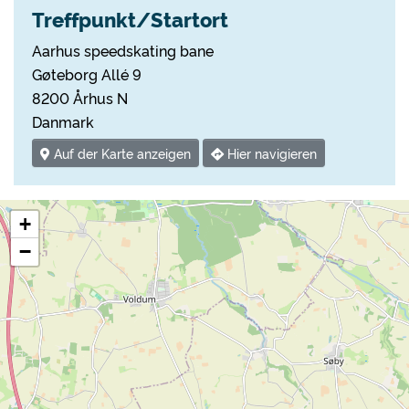
Treffpunkt/Startort
Aarhus speedskating bane
Gøteborg Allé 9
8200 Århus N
Danmark
Auf der Karte anzeigen
Hier navigieren
+
−