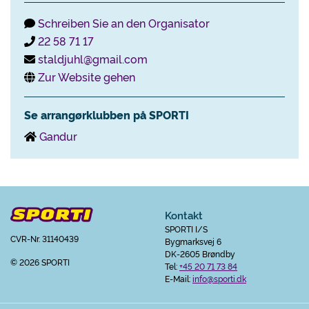
Schreiben Sie an den Organisator
22 58 71 17
staldjuhl@gmail.com
Zur Website gehen
Se arrangørklubben på SPORTI
Gandur
Kontakt
SPORTI I/S
CVR-Nr. 31140439
Bygmarksvej 6
DK-2605 Brøndby
© 2026 SPORTI
Tel:
+45 20 71 73 84
E-Mail:
info@sporti.dk