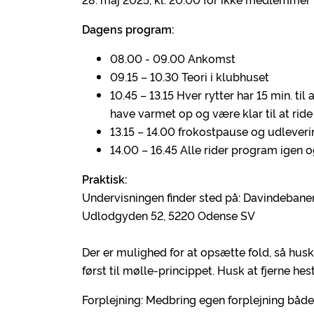
D
agens program:
08.00 - 09.00 Ankomst
09.15 – 10.30 Teori i klubhuset
10.45 – 13.15 Hver rytter har 15 min. ti
have varmet op og være klar til at rid
13.15 – 14.00 frokostpause og udleveri
14.00 – 16.45 Alle rider program igen 
Praktisk:
Undervisningen finder sted på: Davindebane
Udlodgyden 52, 5220 Odense SV
Der er mulighed for at opsætte fold, så husk 
først til mølle-princippet. Husk at fjerne he
Forplejning: Medbring egen forplejning både t