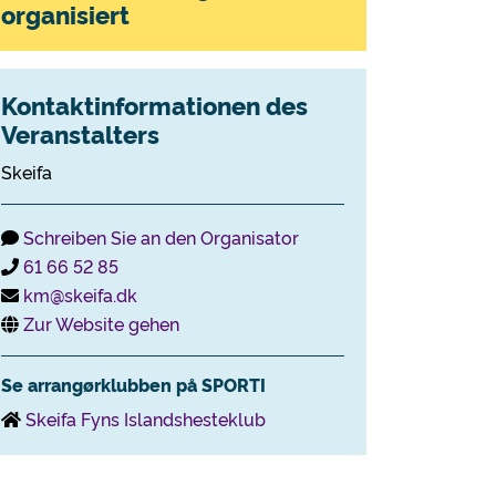
organisiert
Kontaktinformationen des
Veranstalters
Skeifa
Schreiben Sie an den Organisator
61 66 52 85
km@skeifa.dk
Zur Website gehen
Se arrangørklubben på SPORTI
Skeifa Fyns Islandshesteklub