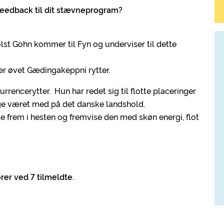
 feedback til dit stævneprogram?
lst Gohn kommer til Fyn og underviser til dette
er øvet Gædingakeppni rytter.
rrencerytter. Hun har redet sig til flotte placeringer
nge været med på det danske landshold.
ste frem i hesten og fremvise den med skøn energi, flot
rer ved 7 tilmeldte.
r