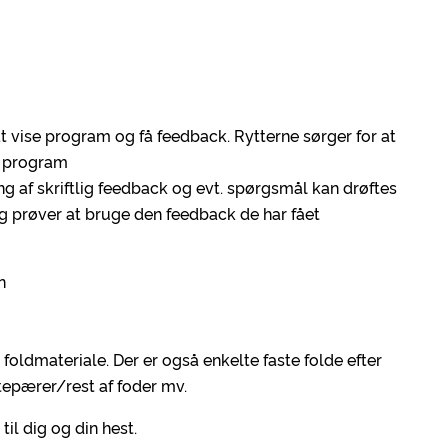
l at vise program og få feedback. Rytterne sørger for at
e program
ng af skriftlig feedback og evt. spørgsmål kan drøftes
og prøver at bruge den feedback de har fået
n
foldmateriale. Der er også enkelte faste folde efter
stepærer/rest af foder mv.
il dig og din hest.