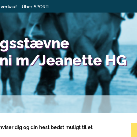
tverkauf
Über SPORTI
ngsstævne
ni m/Jeanette HG
iser dig og din hest bedst muligt til et