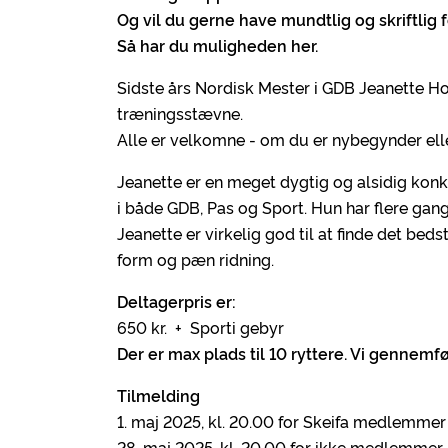
Og vil du gerne have mundtlig og skriftlig
Så har du muligheden her.
Sidste års Nordisk Mester i GDB Jeanette Ho
træningsstævne.
Alle er velkomne - om du er nybegynder ell
Jeanette er en meget dygtig og alsidig konku
i både GDB, Pas og Sport. Hun har flere ga
Jeanette er virkelig god til at finde det bed
form og pæn ridning.
Deltagerpris er:
650 kr. + Sporti gebyr
Der er max plads til 10 ryttere. Vi gennemfø
Tilmelding
1. maj 2025, kl. 20.00 for Skeifa medlemme
28. maj 2025, kl. 20.00 for ikke medlemmer