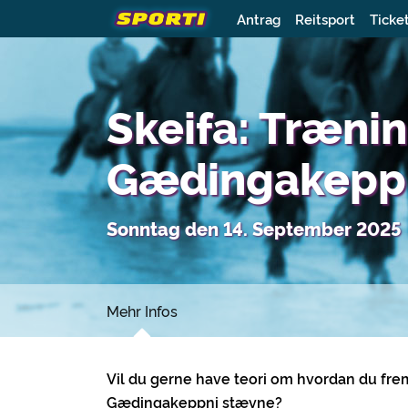
Antrag
Reitsport
Ticke
Skeifa: Træni
Gædingakepp
Sonntag den 14. September 2025
Mehr Infos
Vil du gerne have teori om hvordan du fremv
Gædingakeppni stævne?