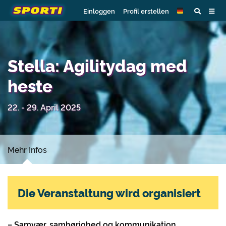
Einloggen
Profil erstellen
Stella: Agilitydag med
heste
22. - 29. April 2025
Mehr Infos
Die Veranstaltung wird organisiert
– Samvæ
r, samh
ørighed og kommunikation