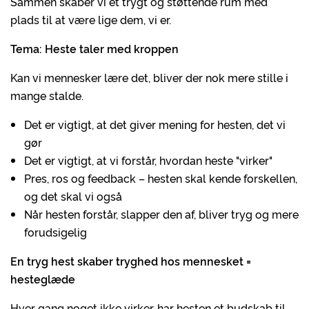
Sammen skaber vi et trygt og støttende rum med
plads til at være lige dem, vi er.
Tema: Heste taler med kroppen
Kan vi mennesker lære det, bliver der nok mere stille i
mange stalde.
Det er vigtigt, at det giver mening for hesten, det vi
gør
Det er vigtigt, at vi forstår, hvordan heste "virker"
Pres, ros og feedback – hesten skal kende forskellen,
og det skal vi også
Når hesten forstår, slapper den af, bliver tryg og mere
forudsigelig
En tryg hest skaber tryghed hos mennesket =
hesteglæde
Hver gang noget ikke virker, har hesten et budskab til