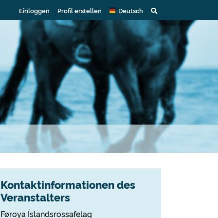
Einloggen
Profil erstellen
Deutsch
Kontaktinformationen des
Veranstalters
Føroya Íslandsrossafelag