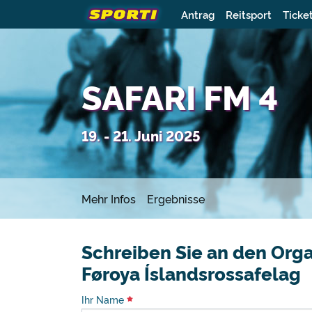
Antrag
Reitsport
Ticke
SAFARI FM 4
19. - 21. Juni 2025
Mehr Infos
Ergebnisse
Schreiben Sie an den Orga
Føroya Íslandsrossafelag
Ihr Name