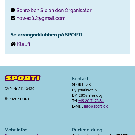
Schreiben Sie an den Organisator
howex3.2@gmail.com
Se arrangørklubben på SPORTI
Klaufi
Kontakt
SPORTI I/S
CVR-Nr. 31140439
Bygmarksvej 6
DK-2605 Brøndby
© 2026 SPORTI
Tel:
+45 20 71 73 84
E-Mail:
info@sporti.dk
Mehr Infos
Rückmeldung