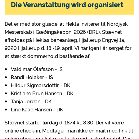
Die Veranstaltung wird organisiert
Det er med stor glæde, at Hekla inviterer til Nordjysk
Mesterskab i Gæðingakeppni 2026 (DRL). Stævnet
afholdes på Heklas baneanlæg, Hjallerup Engvej 1a,
9320 Hjallerup d. 18.-19. april. Vi har igen i år sørget for
et stærkt dommerhold bestående af:
Valdimar Ólafsson - IS
Randi Holaker - IS
Hildur Sigmarsdottír - DK
Kristiane Brun Hansen - DK
Tanja Jordan - DK
Line Kaae Hansen - DK
Stævnet starter lørdag d. 18/4 kl. 8.30. Der vil være
online check-in. Modtager man ikke en mail med link til
online check-in, skal man tjekke ind i sekretariatet. Der