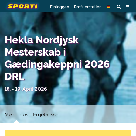
Einloggen
Profil erstellen
Hekla Nordjysk
Mesterskab i
Gædingakeppni 2026
DRL
18. - 19. April 2026
Mehr Infos
Ergebnisse