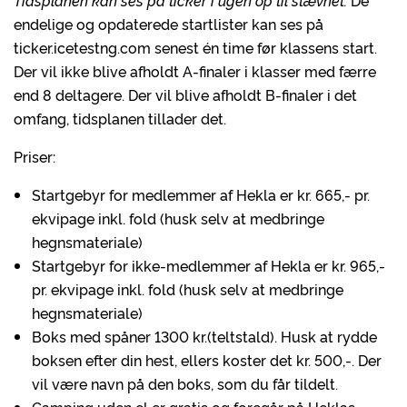
Tidsplanen kan ses på
ticker i ugen op til stævnet.
De
endelige og opdaterede startlister kan ses på
ticker.icetestng.com senest én time før klassens start.
Der vil ikke blive afholdt A-finaler i klasser med færre
end 8 deltagere. Der vil blive afholdt B-finaler i det
omfang, tidsplanen tillader det.
Priser:
Startgebyr for medlemmer af Hekla er kr. 665,- pr.
ekvipage inkl. fold (husk selv at medbringe
hegnsmateriale)
Startgebyr for ikke-medlemmer af Hekla er kr. 965,-
pr. ekvipage inkl. fold (husk selv at medbringe
hegnsmateriale)
Boks med spåner 1300 kr.(teltstald). Husk at rydde
boksen efter din hest, ellers koster det kr. 500,-. Der
vil være navn på den boks, som du får tildelt.