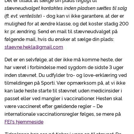
Det er tilladt at sælge sin plads (
vigtigt at
stævneudvalget kontaktes inden pladsen sættes til salg
ift. evt. venteliste
) - dog kan vi ikke garantere, at der er
mulighed for at ændre klasse, og det koster stadig 200
kr. pr. ændring. Send en mail til stævneudvalget på
følgende mail, hvis du ønsker at sælge din plads:
staevne.hekla@gmail.com
Det er en selvfølge, at der ikke må komme heste, der
har været i forbindelse med sygdom de sidste 3 uger
inden stævnet. Du udfylder tro- og love-erklæring ved
tilmeldingen på Sporti. Vær opmærksom på, at vi ikke
kan lade heste starte til stævnet uden medicinsider i
passet eller ved mangler i vaccinationer. Hesten skal
være vaccineret efter gældende regler – De
internationale vaccinationsregler følges, se mere på
FEI's hjemmeside