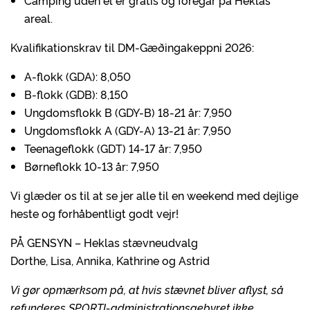
Camping uden el er gratis og foregår på Heklas
areal.
Kvalifikationskrav til DM-Gæðingakeppni 2026:
A-flokk (GDA): 8,050
B-flokk (GDB): 8,150
Ungdomsflokk B (GDY-B) 18-21 år: 7,950
Ungdomsflokk A (GDY-A) 13-21 år: 7,950
Teenageflokk (GDT) 14-17 år: 7,950
Børneflokk 10-13 år: 7,950
Vi glæder os til at se jer alle til en weekend med dejlige
heste og forhåbentligt godt vejr!
PÅ GENSYN – Heklas stævneudvalg
Dorthe, Lisa, Annika, Kathrine og Astrid
Vi gør opmærksom på, at hvis stævnet bliver aflyst, så
refunderes SPORTI-administrationsgebyret ikke.