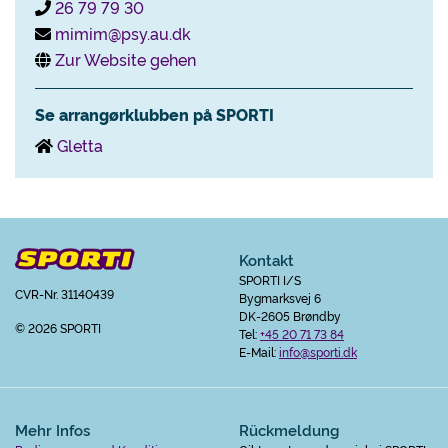
26 79 79 30
mimim@psy.au.dk
Zur Website gehen
Se arrangørklubben på SPORTI
Gletta
Kontakt
SPORTI I/S
CVR-Nr. 31140439
Bygmarksvej 6
DK-2605 Brøndby
© 2026 SPORTI
Tel:
+45 20 71 73 84
E-Mail:
info@sporti.dk
Mehr Infos
Rückmeldung