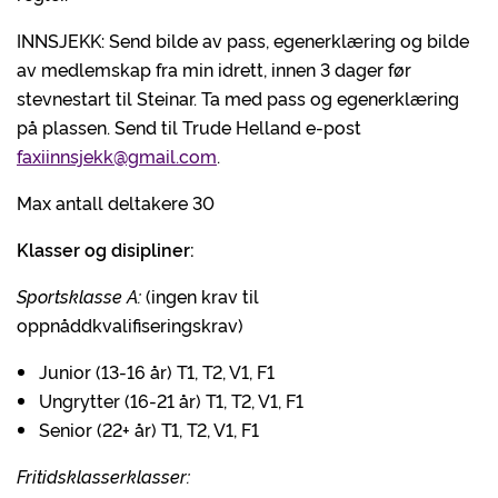
INNSJEKK: Send bilde av pass, egenerklæring og bilde
av medlemskap fra min idrett, innen 3 dager før
stevnestart til Steinar. Ta med pass og egenerklæring
på plassen. Send til Trude Helland e-post
faxiinnsjekk@gmail.com
.
Max antall deltakere 30
Klasser og disipliner:
Sportsklasse A:
(ingen krav til
oppnåddkvalifiseringskrav)
Junior (13-16 år) T1, T2, V1, F1
Ungrytter (16-21 år) T1, T2, V1, F1
Senior (22+ år) T1, T2, V1, F1
Fritidsklasserklasser: