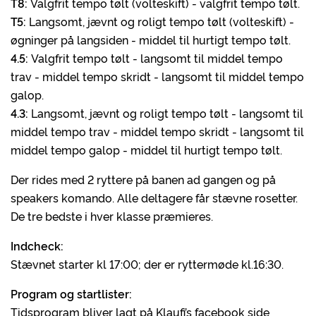
T8:
Valgfrit tempo tølt (volteskift) - valgfrit tempo tølt.
T5:
Langsomt, jævnt og roligt tempo tølt (volteskift) -
øgninger på langsiden - middel til hurtigt tempo tølt.
4.5:
Valgfrit tempo tølt - langsomt til middel tempo
trav - middel tempo skridt - langsomt til middel tempo
galop.
4.3:
Langsomt, jævnt og roligt tempo tølt - langsomt til
middel tempo trav - middel tempo skridt - langsomt til
middel tempo galop - middel til hurtigt tempo tølt.
Der rides med 2 ryttere på banen ad gangen og på
speakers komando. Alle deltagere får stævne rosetter.
De tre bedste i hver klasse præmieres.
Indcheck:
Stævnet starter kl 17:00; der er ryttermøde kl.16:30.
Program og startlister:
Tidsprogram bliver lagt på Klaufi’s facebook side