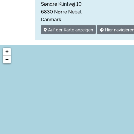
Søndre Klintvej 10
6830 Nørre Nebel
Danmark
Auf der Karte anzeigen
Hier navigiere
+
−