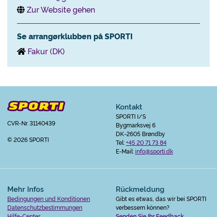
Zur Website gehen
Se arrangørklubben på SPORTI
Fakur (DK)
Kontakt
SPORTI I/S
CVR-Nr. 31140439
Bygmarksvej 6
DK-2605 Brøndby
© 2026 SPORTI
Tel:
+45 20 71 73 84
E-Mail:
info@sporti.dk
Mehr Infos
Rückmeldung
Bedingungen und Konditionen
Gibt es etwas, das wir bei SPORTI
Datenschutzbestimmungen
verbessern können?
Hilfe-Center
Senden Sie Ihr Feedback