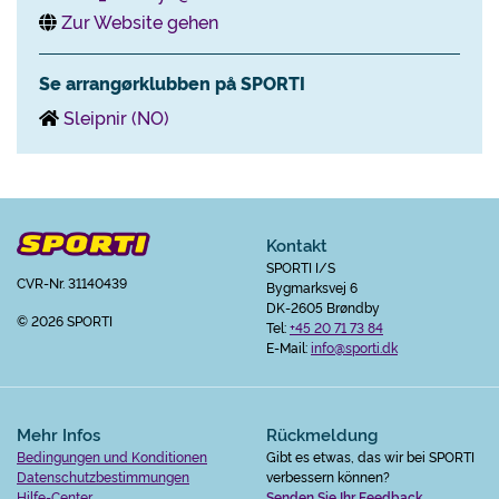
Zur Website gehen
Se arrangørklubben på SPORTI
Sleipnir (NO)
Kontakt
SPORTI I/S
CVR-Nr. 31140439
Bygmarksvej 6
DK-2605 Brøndby
© 2026 SPORTI
Tel:
+45 20 71 73 84
E-Mail:
info@sporti.dk
Mehr Infos
Rückmeldung
Bedingungen und Konditionen
Gibt es etwas, das wir bei SPORTI
Datenschutzbestimmungen
verbessern können?
Hilfe-Center
Senden Sie Ihr Feedback