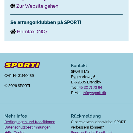
Zur Website gehen
Se arrangørklubben på SPORTI
Hrimfaxi (NO)
Kontakt
SPORTI I/S
CVR-Nr. 31140439
Bygmarksvej 6
DK-2605 Brøndby
© 2026 SPORTI
Tel:
+45 20 71 73 84
E-Mail:
info@sporti.dk
Mehr Infos
Rückmeldung
Bedingungen und Konditionen
Gibt es etwas, das wir bei SPORTI
Datenschutzbestimmungen
verbessern können?
Hilfe-Center
Senden Sie Ihr Feedback