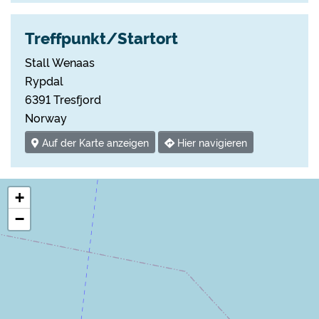
Treffpunkt/Startort
Stall Wenaas
Rypdal
6391 Tresfjord
Norway
Auf der Karte anzeigen
Hier navigieren
+
−