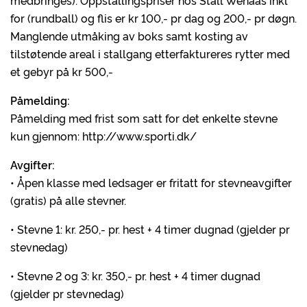
medbringes). Oppstallingspriser hos Stall Wenaas inkl
for (rundball) og flis er kr 100,- pr dag og 200,- pr døgn.
Manglende utmåking av boks samt kosting av
tilstøtende areal i stallgang etterfaktureres rytter med
et gebyr på kr 500,-
Påmelding:
Påmelding med frist som satt for det enkelte stevne
kun gjennom: http://www.sporti.dk/
Avgifter:
• Åpen klasse med ledsager er fritatt for stevneavgifter
(gratis) på alle stevner.
• Stevne 1: kr. 250,- pr. hest + 4 timer dugnad (gjelder pr
stevnedag)
• Stevne 2 og 3: kr. 350,- pr. hest + 4 timer dugnad
(gjelder pr stevnedag)