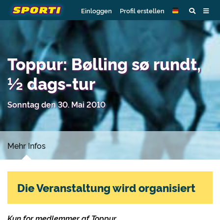
Einloggen
Profil erstellen
Toppur: Bølling sø rundt,
½ dags-tur
Sonntag den 30. Mai 2010
Mehr Infos
Die Veranstaltung wird organisiert
Kun for medlemmer af Toppur