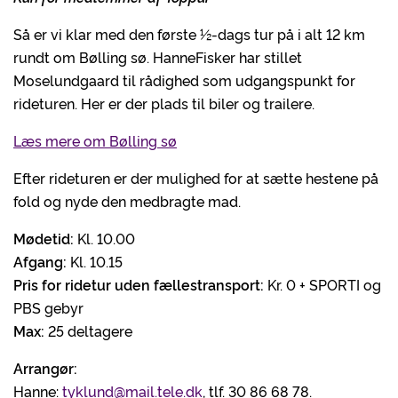
Så er vi klar med den første ½-dags tur på i alt 12 km
rundt om Bølling sø. HanneFisker har stillet
Moselundgaard til rådighed som udgangspunkt for
rideturen. Her er der plads til biler og trailere.
Læs mere om Bølling sø
Efter rideturen er der mulighed for at sætte hestene på
fold og nyde den medbragte mad.
Mødetid:
Kl. 10.00
Afgang:
Kl. 10.15
Pris for ridetur uden fællestransport:
Kr. 0 + SPORTI og
PBS gebyr
Max:
25 deltagere
Arrangør:
Hanne:
tyklund@mail.tele.dk
, tlf. 30 86 68 78.