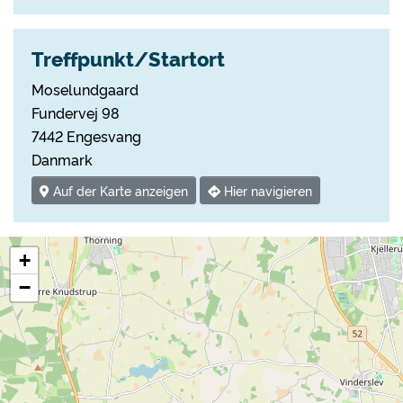
Treffpunkt/Startort
Moselundgaard
Fundervej 98
7442 Engesvang
Danmark
Auf der Karte anzeigen
Hier navigieren
+
−