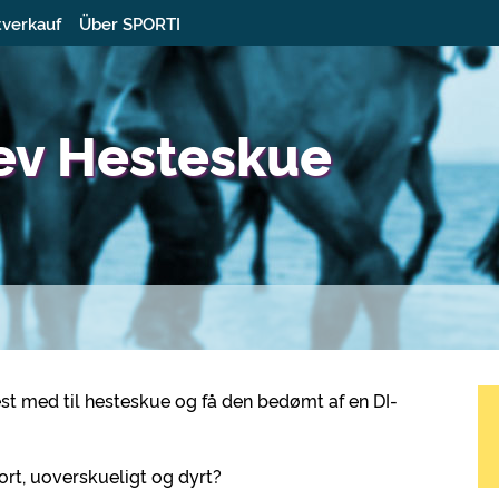
tverkauf
Über SPORTI
ev Hesteskue
st med til hesteskue og få den bedømt af en DI-
tort, uoverskueligt og dyrt?