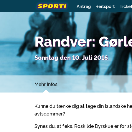
Antrag
Reitsport
Ticke
Randver: Gørl
Sonntag den 10. Juli 2016
Mehr Infos
Kunne du tænke dig at tage din Islandske he
avlsdommer?
Synes du, at f.eks. Roskilde Dyrskue er for s