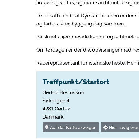
hoppe og vallak, og man kan tilmelde sig m
I modsatte ende af Dyrskuepladsen er der s
og lad os få en hyggelig dag sammen.
På skuets hjemmeside kan du også tilmelde
Om lørdagen er der div. opvisninger med he
Racerepræsentant for islandske heste: Hen
Treffpunkt/Startort
Gørlev Hesteskue
Søkrogen 4
4281 Gørlev
Danmark
Auf der Karte anzeigen
Hier navigiere