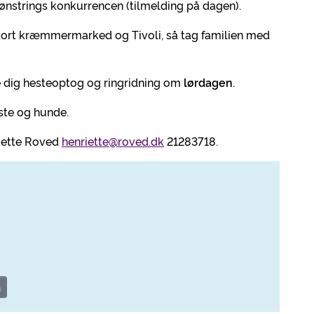
ønstrings konkurrencen (tilmelding på dagen).
tort kræmmermarked og Tivoli, så tag familien med
 dig hesteoptog og ringridning om
lørdagen
.
ste og hunde.
riette Roved
henriette@roved.dk
21283718.
n