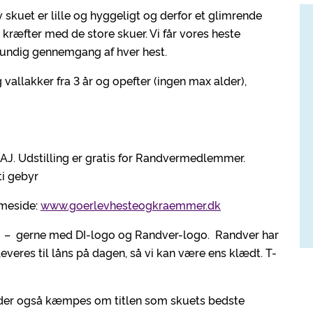
 skuet er lille og hyggeligt og derfor et glimrende
r kræfter med de store skuer. Vi får vores heste
rundig gennemgang af hver hest.
allakker fra 3 år og opefter (ingen max alder),
AJ. Udstilling er gratis for Randvermedlemmer.
ti gebyr
mmeside:
www.goerlevhesteogkraemmer.dk
rt – gerne med DI-logo og Randver-logo. Randver har
leveres til låns på dagen, så vi kan være ens klædt. T-
 der også kæmpes om titlen som skuets bedste