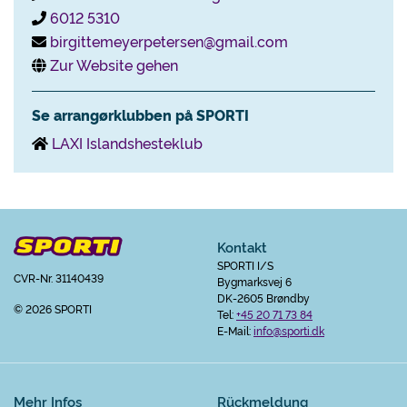
6012 5310
birgittemeyerpetersen@gmail.com
Zur Website gehen
Se arrangørklubben på SPORTI
LAXI Islandshesteklub
Kontakt
SPORTI I/S
CVR-Nr. 31140439
Bygmarksvej 6
DK-2605 Brøndby
© 2026 SPORTI
Tel:
+45 20 71 73 84
E-Mail:
info@sporti.dk
Mehr Infos
Rückmeldung