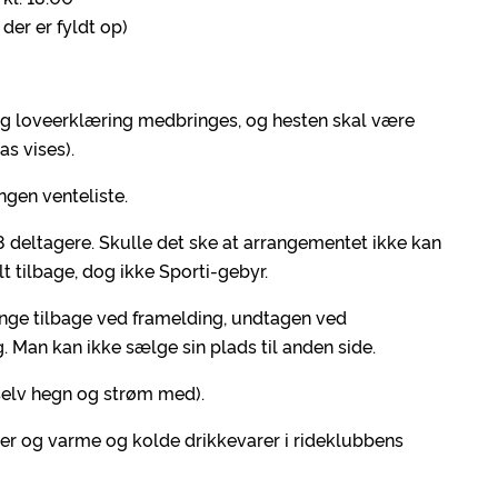
 der er fyldt op)
 og loveerklæring medbringes, og hesten skal være
s vises).
ingen venteliste.
 deltagere. Skulle det ske at arrangementet ikke kan
t tilbage, dog ikke Sporti-gebyr.
enge tilbage ved framelding, undtagen ved
 Man kan ikke sælge sin plads til anden side.
g selv hegn og strøm med).
der og varme og kolde drikkevarer i rideklubbens