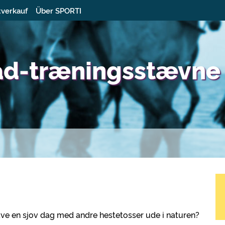
tverkauf
Über SPORTI
oad-træningsstævne
ave en sjov dag med andre hestetosser ude i naturen?