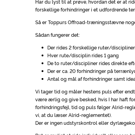
Har du lyst til at prøve, hvordan det er at ri
forskellige forhindringer i et udfordrende te
Så er Toppurs Offroad-træningsstævne noget 
Sådan fungerer det:
Der rides 2 forskellige ruter/discipli
Hver rute/disciplin rides 1 gang
De to ruter/discipliner rides direkte 
Der er ca. 20 forhindringer på terrænl
Antal og mål af forhindringer samt idea
Vi tager tid og måler hestens puls efter end
være ærlig og give besked, hvis I har haft fo
forhindringsfejl, tid og puls følger Alrid-reg
vi, at du læser Alrid-reglementet).
Der er ingen udstyrskontrol eller dyrlægeko