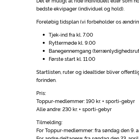
Det er muligt at ride individuelt eller som ho
bedste ekvipager (individuel og hold).
Foreløbig tidsplan (vi forbeholder os ændrin
Tjek-ind fra kl. 7.00
Ryttermøde kl. 9.00
Banegennemgang (terrænlydighedsrute
Første start kl. 11.00
Startlisten, ruter og idealtider bliver offen
forinden.
Pris:
Toppur-medlemmer: 190 kr. + sporti-gebyr
Alle andre: 230 kr. + sporti-gebyr
Tilmelding:
For Toppur-medlemmer: fra søndag den 9. apr
For andre deltagere: fra søndag den 23. april