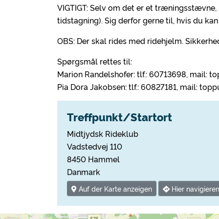
VIGTIGT: Selv om det er et træningsstævne, sk
tidstagning). Sig derfor gerne til, hvis du 
OBS: Der skal rides med ridehjelm. Sikkerhed
Spørgsmål rettes til:
Marion Randelshofer: tlf.: 60713698, mail:
Pia Dora Jakobsen: tlf.: 60827181, mail: to
Treffpunkt/Startort
Midtjydsk Rideklub
Vadstedvej 110
8450 Hammel
Danmark
Auf der Karte anzeigen
Hier navigiere