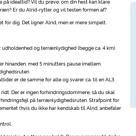
de på idealtid? Vil du prøve, om din hest kan klare
rræn? Er du Alrid-rytter og vil testen formen af?
for dig. Det ligner Alrid, men er mere simpelt.
ner: udholdenhed og terrænlydighed (begge ca. 4 km)
efter hinanden, med 5 minutters pause imellem
ydighedsruten
ltider er de samme for alle og svarer ca. til en AL3
t ridt. Der er ingen forhindringsdommere, så du skal
rhindringsfejl på terrænlydighedsruten. Strafpoint for
lementet (hvis du ikke har kendskab til Alrid, anbefaler
ntrol.