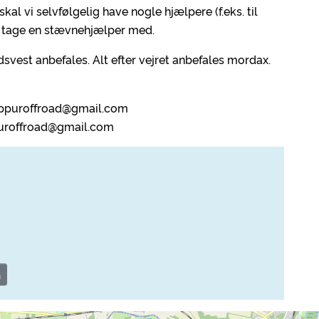
al vi selvfølgelig have nogle hjælpere (f.eks. til
kan tage en stævnehjælper med.
svest anbefales. Alt efter vejret anbefales mordax.
 toppuroffroad@gmail.com
ppuroffroad@gmail.com
n