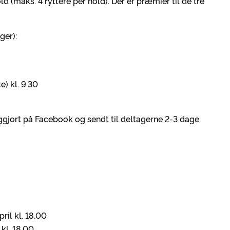
ld (maks. 4 ryttere per hold). Der er præmier til de tre
ger):
) kl. 9.30
tliggjort på Facebook og sendt til deltagerne 2-3 dage
il kl. 18.00
 kl. 18.00