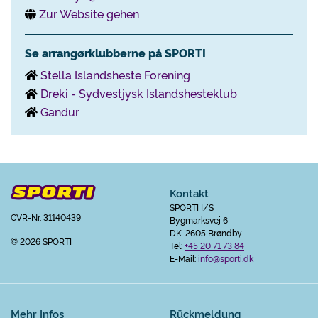
Zur Website gehen
Se arrangørklubberne på SPORTI
Stella Islandsheste Forening
Dreki - Sydvestjysk Islandshesteklub
Gandur
Kontakt
SPORTI I/S
CVR-Nr. 31140439
Bygmarksvej 6
DK-2605 Brøndby
© 2026 SPORTI
Tel:
+45 20 71 73 84
E-Mail:
info@sporti.dk
Mehr Infos
Rückmeldung