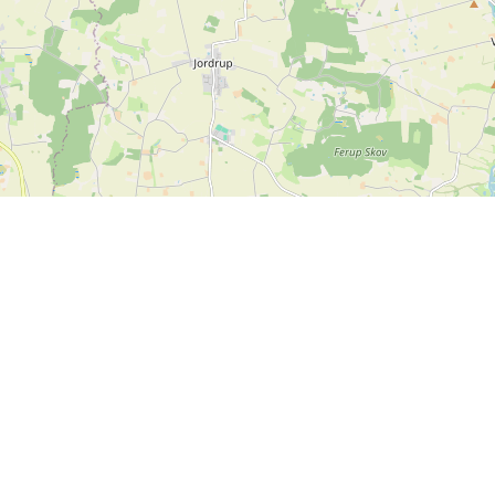
Leaflet
| ©
OpenStreetMap contributors