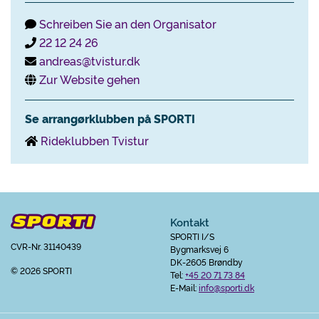
Schreiben Sie an den Organisator
22 12 24 26
andreas@tvistur.dk
Zur Website gehen
Se arrangørklubben på SPORTI
Rideklubben Tvistur
Kontakt
SPORTI I/S
CVR-Nr. 31140439
Bygmarksvej 6
DK-2605 Brøndby
© 2026 SPORTI
Tel:
+45 20 71 73 84
E-Mail:
info@sporti.dk